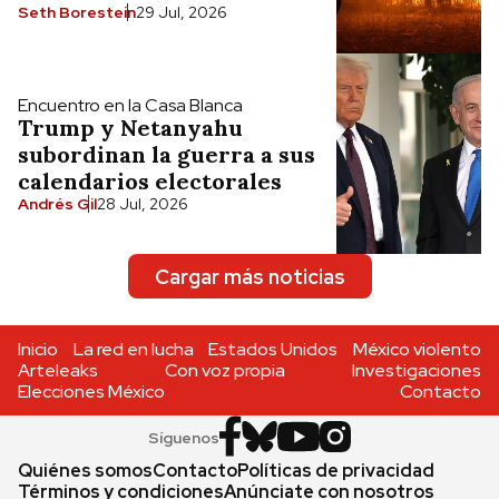
Seth Borestein
29 Jul, 2026
Encuentro en la Casa Blanca
Trump y Netanyahu
subordinan la guerra a sus
calendarios electorales
Andrés Gil
28 Jul, 2026
Cargar más noticias
Inicio
La red en lucha
Estados Unidos
México violento
Arteleaks
Con voz propia
Investigaciones
Elecciones México
Contacto
Síguenos
Quiénes somos
Contacto
Políticas de privacidad
Términos y condiciones
Anúnciate con nosotros